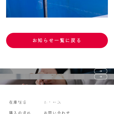
お知らせ一覧に戻る
Purchase flow
FAQ
購入の流れ
Vehicle purchase
在庫情報
ニュース
よくいただくご質問
車両買い取り
購入の流れ
お問い合わせ