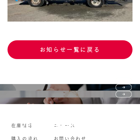
お知らせ一覧に戻る
Purchase flow
FAQ
購入の流れ
Vehicle purchase
在庫情報
ニュース
よくいただくご質問
車両買い取り
購入の流れ
お問い合わせ