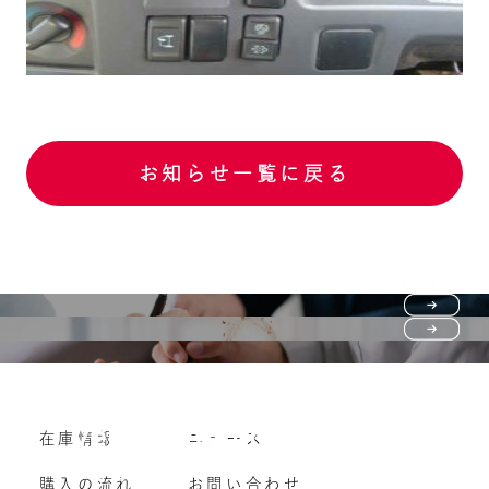
お知らせ一覧に戻る
Purchase flow
FAQ
購入の流れ
Vehicle purchase
在庫情報
ニュース
よくいただくご質問
車両買い取り
購入の流れ
お問い合わせ