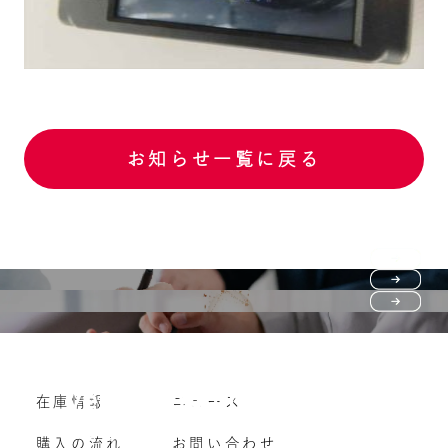
お知らせ一覧に戻る
Purchase flow
FAQ
購入の流れ
Vehicle purchase
在庫情報
ニュース
よくいただくご質問
車両買い取り
購入の流れ
お問い合わせ