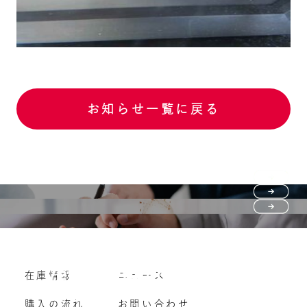
お知らせ一覧に戻る
Purchase flow
FAQ
購入の流れ
Vehicle purchase
在庫情報
ニュース
よくいただくご質問
車両買い取り
購入の流れ
お問い合わせ