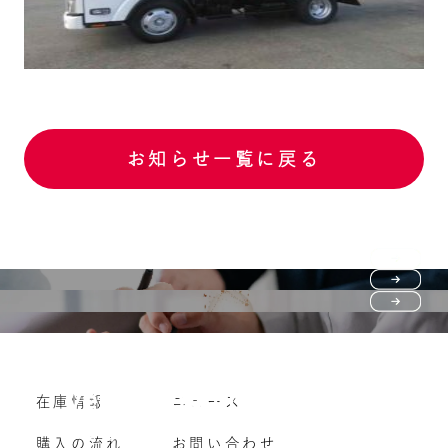
お知らせ一覧に戻る
Purchase flow
FAQ
購入の流れ
Vehicle purchase
在庫情報
ニュース
よくいただくご質問
車両買い取り
購入の流れ
お問い合わせ