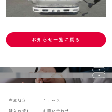
お知らせ一覧に戻る
Purchase flow
FAQ
購入の流れ
Vehicle purchase
在庫情報
ニュース
よくいただくご質問
車両買い取り
購入の流れ
お問い合わせ