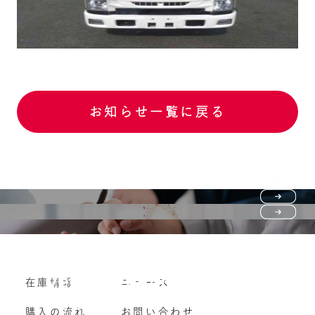
お知らせ一覧に戻る
Purchase flow
FAQ
購入の流れ
Vehicle purchase
在庫情報
ニュース
よくいただくご質問
車両買い取り
購入の流れ
お問い合わせ