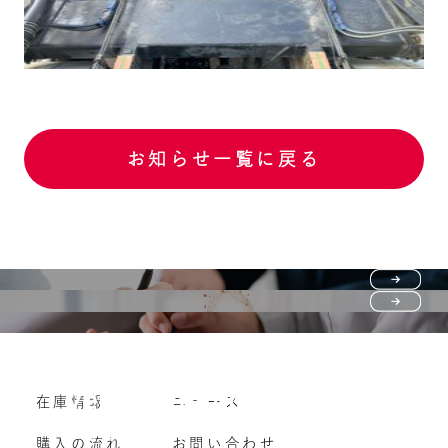
お知らせ一覧に戻る
Purchase flow
FAQ
購入の流れ
Vehicle purchase
在庫情報
ニュース
よくいただくご質問
車両買い取り
購入の流れ
お問い合わせ