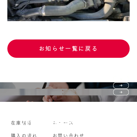
お知らせ一覧に戻る
Purchase flow
FAQ
購入の流れ
Vehicle purchase
在庫情報
ニュース
よくいただくご質問
車両買い取り
購入の流れ
お問い合わせ