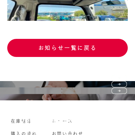
お知らせ一覧に戻る
Purchase flow
FAQ
購入の流れ
Vehicle purchase
在庫情報
ニュース
よくいただくご質問
車両買い取り
購入の流れ
お問い合わせ