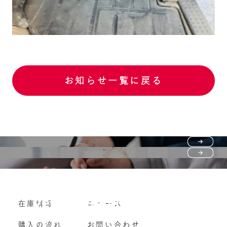
お知らせ一覧に戻る
Purchase flow
FAQ
購入の流れ
Vehicle purchase
在庫情報
ニュース
よくいただくご質問
車両買い取り
購入の流れ
お問い合わせ