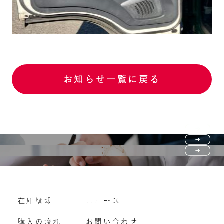
お知らせ一覧に戻る
Purchase flow
FAQ
購入の流れ
Vehicle purchase
在庫情報
ニュース
よくいただくご質問
車両買い取り
購入の流れ
お問い合わせ