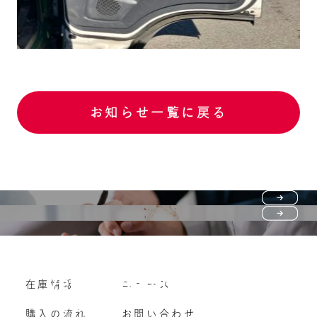
お知らせ一覧に戻る
Purchase flow
FAQ
購入の流れ
Vehicle purchase
在庫情報
ニュース
よくいただくご質問
車両買い取り
購入の流れ
お問い合わせ