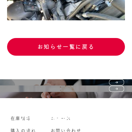
お知らせ一覧に戻る
Purchase flow
FAQ
購入の流れ
Vehicle purchase
在庫情報
ニュース
よくいただくご質問
車両買い取り
購入の流れ
お問い合わせ