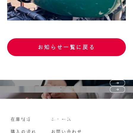
お知らせ一覧に戻る
Purchase flow
FAQ
購入の流れ
Vehicle purchase
在庫情報
ニュース
よくいただくご質問
車両買い取り
購入の流れ
お問い合わせ