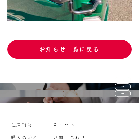
お知らせ一覧に戻る
Purchase flow
FAQ
購入の流れ
Vehicle purchase
在庫情報
ニュース
よくいただくご質問
車両買い取り
購入の流れ
お問い合わせ