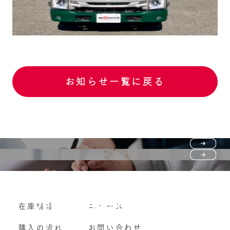
お知らせ一覧に戻る
Purchase flow
FAQ
購入の流れ
Vehicle purchase
在庫情報
ニュース
よくいただくご質問
車両買い取り
購入の流れ
お問い合わせ