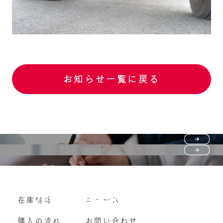
お知らせ一覧に戻る
Purchase flow
FAQ
購入の流れ
Vehicle purchase
在庫情報
ニュース
よくいただくご質問
車両買い取り
購入の流れ
お問い合わせ