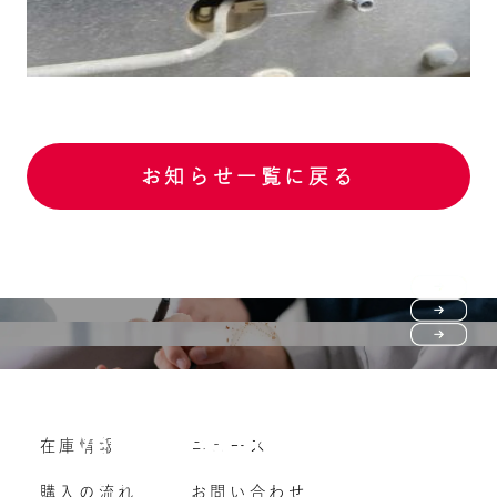
お知らせ一覧に戻る
Purchase flow
FAQ
購入の流れ
Vehicle purchase
在庫情報
ニュース
よくいただくご質問
車両買い取り
購入の流れ
お問い合わせ