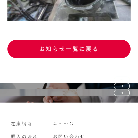
お知らせ一覧に戻る
Purchase flow
FAQ
購入の流れ
Vehicle purchase
在庫情報
ニュース
よくいただくご質問
車両買い取り
購入の流れ
お問い合わせ