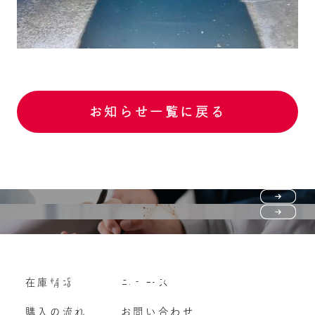
お知らせ一覧に戻る
Purchase flow
FAQ
購入の流れ
Vehicle purchase
在庫情報
ニュース
よくいただくご質問
車両買い取り
購入の流れ
お問い合わせ