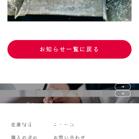
お知らせ一覧に戻る
Purchase flow
FAQ
購入の流れ
Vehicle purchase
在庫情報
ニュース
よくいただくご質問
車両買い取り
購入の流れ
お問い合わせ