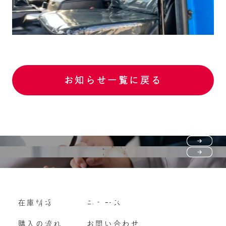
お知らせ一覧に戻る
Purchase flow
FAQ
購入の流れ
Vehicle purchase
在庫情報
ニュース
よくいただくご質問
車両買い取り
購入の流れ
お問い合わせ