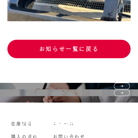
お知らせ一覧に戻る
Purchase flow
FAQ
購入の流れ
Vehicle purchase
在庫情報
ニュース
よくいただくご質問
車両買い取り
購入の流れ
お問い合わせ