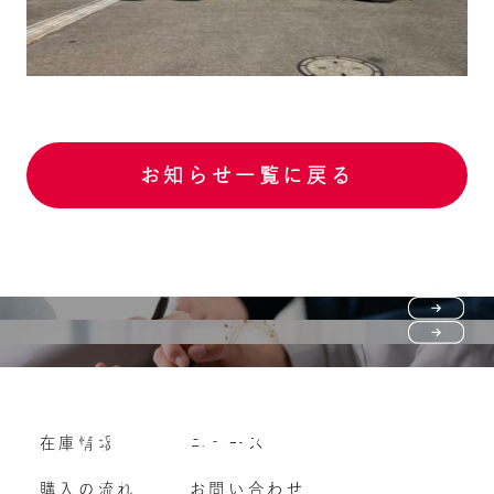
お知らせ一覧に戻る
Purchase flow
FAQ
購入の流れ
Vehicle purchase
在庫情報
ニュース
よくいただくご質問
車両買い取り
購入の流れ
お問い合わせ