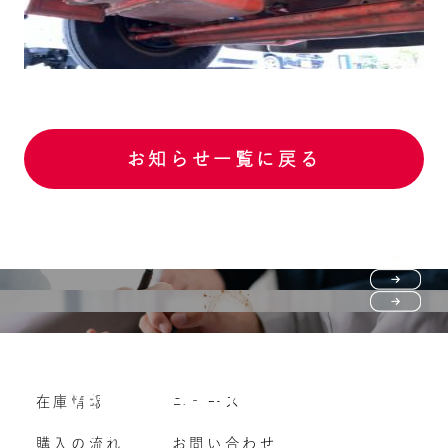
お知らせ一覧に戻る
Purchase flow
FAQ
購入の流れ
Vehicle purchase
在庫情報
ニュース
よくいただくご質問
車両買い取り
購入の流れ
お問い合わせ