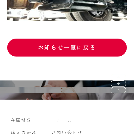
お知らせ一覧に戻る
Purchase flow
FAQ
購入の流れ
Vehicle purchase
在庫情報
ニュース
よくいただくご質問
車両買い取り
購入の流れ
お問い合わせ