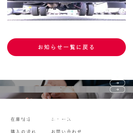
お知らせ一覧に戻る
Purchase flow
FAQ
購入の流れ
Vehicle purchase
在庫情報
ニュース
よくいただくご質問
車両買い取り
購入の流れ
お問い合わせ