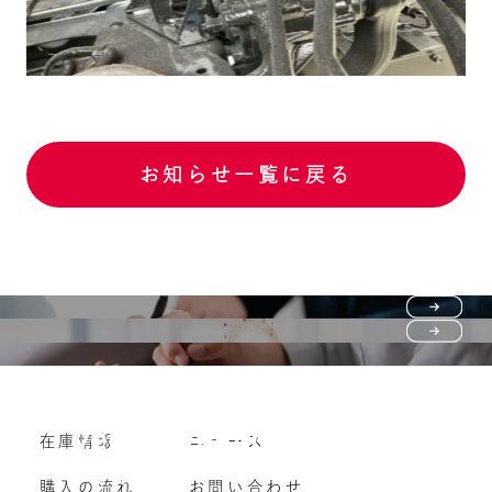
お知らせ一覧に戻る
Purchase flow
FAQ
購入の流れ
Vehicle purchase
在庫情報
ニュース
よくいただくご質問
車両買い取り
購入の流れ
お問い合わせ