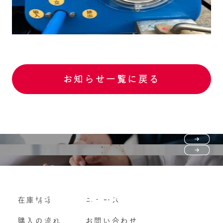
お知らせ一覧に戻る
Purchase flow
FAQ
購入の流れ
Vehicle purchase
在庫情報
ニュース
よくいただくご質問
車両買い取り
購入の流れ
お問い合わせ