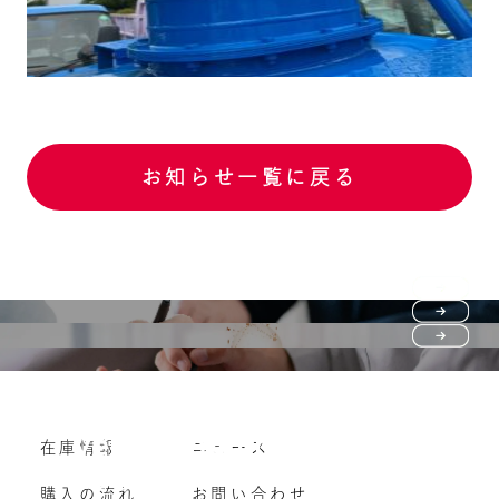
お知らせ一覧に戻る
Purchase flow
FAQ
購入の流れ
Vehicle purchase
在庫情報
ニュース
よくいただくご質問
車両買い取り
購入の流れ
お問い合わせ