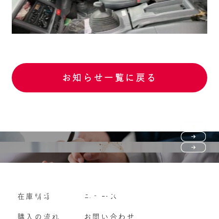
お知らせ一覧に戻る
Purchase flow
FAQ
購入の流れ
Vehicle purchase
在庫情報
ニュース
よくいただくご質問
車両買い取り
購入の流れ
お問い合わせ