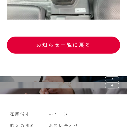
お知らせ一覧に戻る
Purchase flow
FAQ
購入の流れ
Vehicle purchase
在庫情報
ニュース
よくいただくご質問
車両買い取り
購入の流れ
お問い合わせ