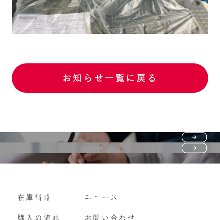
お知らせ一覧に戻る
Purchase flow
FAQ
購入の流れ
Vehicle purchase
在庫情報
ニュース
よくいただくご質問
車両買い取り
購入の流れ
お問い合わせ