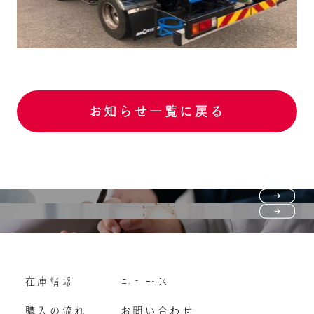
お知らせ一覧に戻る
Purchase flow
FAQ
購入の流れ
Vehicle purchase
在庫情報
ニュース
よくいただくご質問
車両買い取り
購入の流れ
お問い合わせ