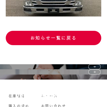
お知らせ一覧に戻る
Purchase flow
FAQ
購入の流れ
Vehicle purchase
在庫情報
ニュース
よくいただくご質問
車両買い取り
購入の流れ
お問い合わせ