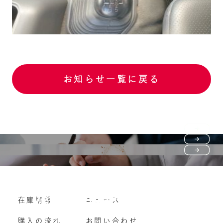
お知らせ一覧に戻る
Purchase flow
FAQ
購入の流れ
Vehicle purchase
在庫情報
ニュース
よくいただくご質問
車両買い取り
購入の流れ
お問い合わせ