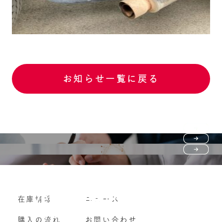
お知らせ一覧に戻る
Purchase flow
FAQ
購入の流れ
Vehicle purchase
在庫情報
ニュース
よくいただくご質問
車両買い取り
購入の流れ
お問い合わせ