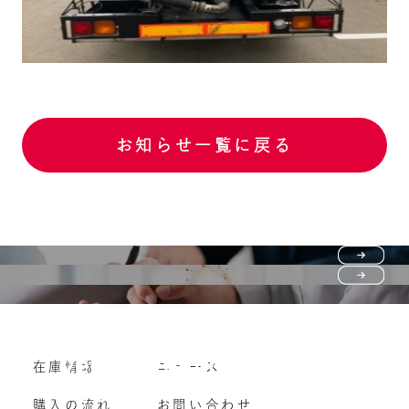
お知らせ一覧に戻る
Purchase flow
FAQ
購入の流れ
Vehicle purchase
在庫情報
ニュース
よくいただくご質問
車両買い取り
購入の流れ
お問い合わせ