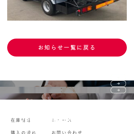
お知らせ一覧に戻る
Purchase flow
FAQ
購入の流れ
Vehicle purchase
在庫情報
ニュース
よくいただくご質問
車両買い取り
購入の流れ
お問い合わせ