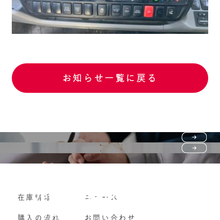
お知らせ一覧に戻る
Purchase flow
FAQ
購入の流れ
Vehicle purchase
在庫情報
ニュース
よくいただくご質問
車両買い取り
購入の流れ
お問い合わせ