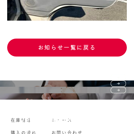
お知らせ一覧に戻る
Purchase flow
FAQ
購入の流れ
Vehicle purchase
在庫情報
ニュース
よくいただくご質問
車両買い取り
購入の流れ
お問い合わせ