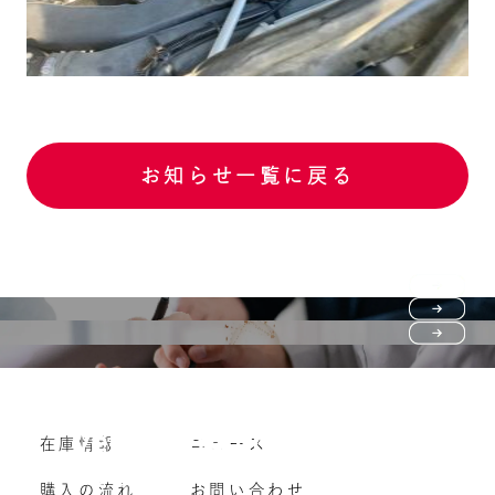
お知らせ一覧に戻る
Purchase flow
FAQ
購入の流れ
Vehicle purchase
在庫情報
ニュース
よくいただくご質問
車両買い取り
購入の流れ
お問い合わせ