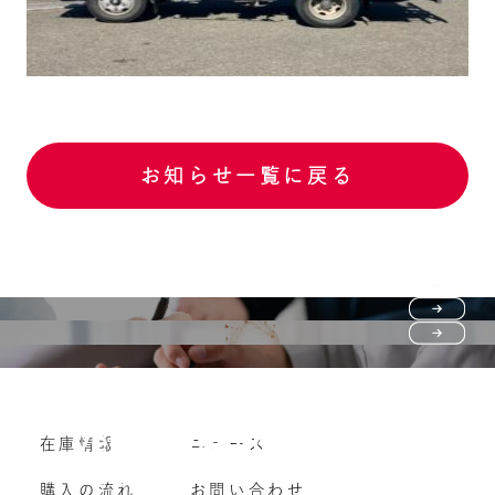
お知らせ一覧に戻る
Purchase flow
FAQ
購入の流れ
Vehicle purchase
在庫情報
ニュース
よくいただくご質問
車両買い取り
購入の流れ
お問い合わせ