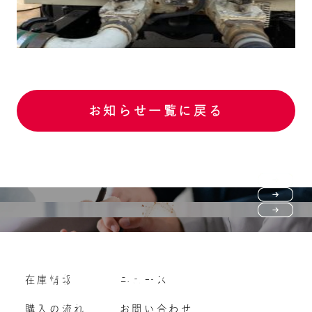
お知らせ一覧に戻る
Purchase flow
FAQ
購入の流れ
Vehicle purchase
在庫情報
ニュース
よくいただくご質問
車両買い取り
購入の流れ
お問い合わせ