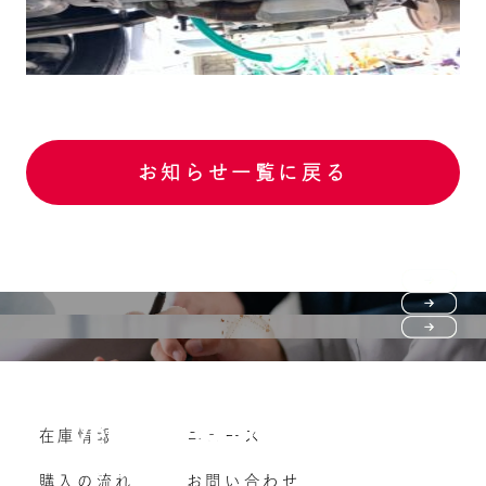
お知らせ一覧に戻る
Purchase flow
FAQ
購入の流れ
Vehicle purchase
在庫情報
ニュース
よくいただくご質問
車両買い取り
購入の流れ
お問い合わせ