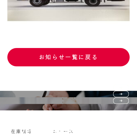
お知らせ一覧に戻る
Purchase flow
FAQ
購入の流れ
Vehicle purchase
在庫情報
ニュース
よくいただくご質問