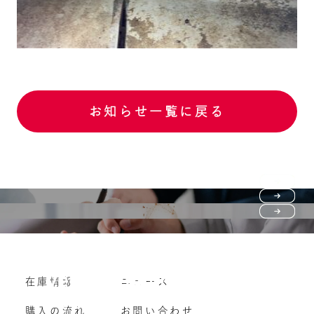
お知らせ一覧に戻る
Purchase flow
FAQ
購入の流れ
Vehicle purchase
在庫情報
ニュース
よくいただくご質問
車両買い取り
購入の流れ
お問い合わせ