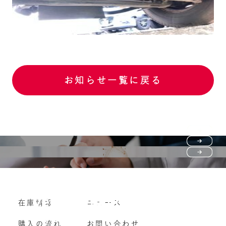
お知らせ一覧に戻る
Purchase flow
FAQ
購入の流れ
Vehicle purchase
在庫情報
ニュース
よくいただくご質問
車両買い取り
購入の流れ
お問い合わせ